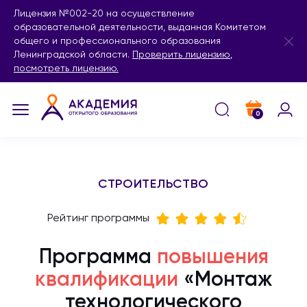
Лицензия №002-20 на осуществление
образовательной деятельности, выданная Комитетом
общего и профессионального образования
Ленинградской области.
Проверить лицензию
,
посмотреть лицензию.
0
СТРОИТЕЛЬСТВО
Рейтинг программы
Программа
повышения
квалификации
«Монтаж
технологического