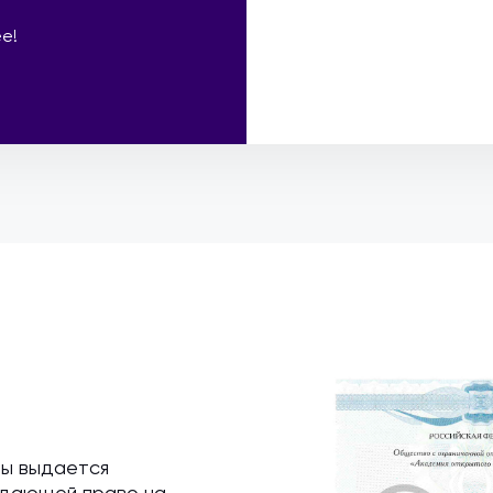
е!
мы выдается