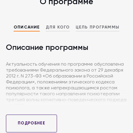
О программе
ОПИСАНИЕ
ДЛЯ КОГО
ЦЕЛЬ ПРОГРАММЫ
Описание программы
Актуальность обучения по программе обусловлена
требованиями Федерального закона от 29 декабря
2012 г. N 273-ФЗ «Об образовании в Российской
Федерации», положениями этического кодекса
психолога, а также непрекращающимся ростом
популярности такого направления психотерапии
третьей волны когнитивно-поведенческого подхода
как ACT.
Данный подход является интегративным и гибким,
модально может быть отнесен как к классической
ПОДРОБНЕЕ
когнитивно-поведенческой терапии, так и выделен