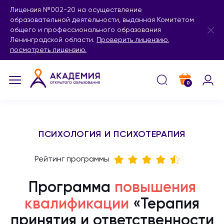
Лицензия №002-20 на осуществление
образовательной деятельности, выданная Комитетом
общего и профессионального образования
Ленинградской области.
Проверить лицензию
,
посмотреть лицензию.
0
ПСИХОЛОГИЯ И ПСИХОТЕРАПИЯ
Рейтинг программы
Программа
повышения
квалификации
«Терапия
принятия и ответственности